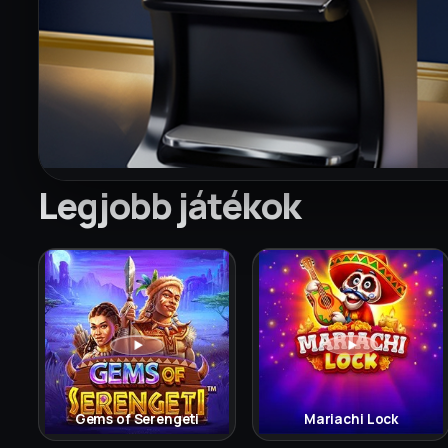
Legjobb játékok
Gems of Serengeti
Mariachi Lock