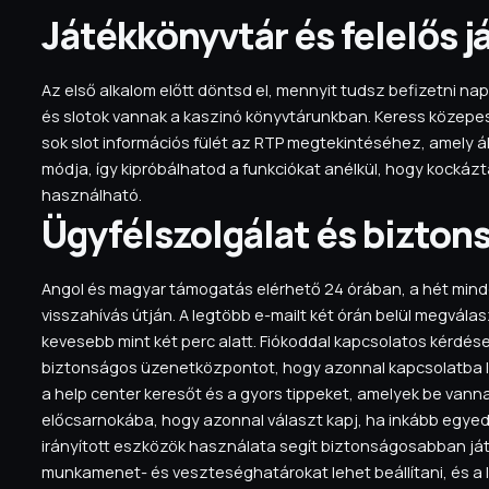
Játékkönyvtár és felelős j
Az első alkalom előtt döntsd el, mennyit tudsz befizetni n
és slotok vannak a kaszinó könyvtárunkban. Keress közepes
sok slot információs fülét az RTP megtekintéséhez, amely ál
módja, így kipróbálhatod a funkciókat anélkül, hogy kockáz
használható.
Ügyfélszolgálat és bizton
Angol és magyar támogatás elérhető 24 órában, a hét minde
visszahívás útján. A legtöbb e-mailt két órán belül megvála
kevesebb mint két perc alatt. Fiókoddal kapcsolatos kérdé
biztonságos üzenetközpontot, hogy azonnal kapcsolatba 
a help center keresőt és a gyors tippeket, amelyek be vanna
előcsarnokába, hogy azonnal választ kapj, ha inkább egyedül
irányított eszközök használata segít biztonságosabban játs
munkamenet- és veszteséghatárokat lehet beállítani, és a l