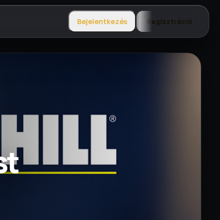
Bejelentkezés
Regisztráció
st