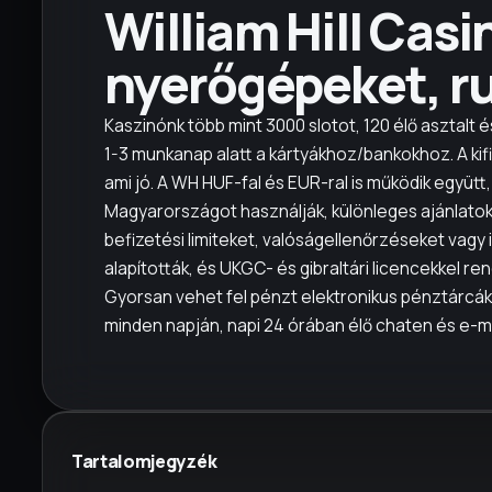
William Hill Cas
nyerőgépeket, ru
Kaszinónk több mint 3000 slotot, 120 élő asztalt 
1-3 munkanap alatt a kártyákhoz/bankokhoz. A kifi
ami jó. A WH HUF-fal és EUR-ral is működik együtt,
Magyarországot használják, különleges ajánlatokat
befizetési limiteket, valóságellenőrzéseket vagy 
alapították, és UKGC- és gibraltári licencekkel re
Gyorsan vehet fel pénzt elektronikus pénztárcákka
minden napján, napi 24 órában élő chaten és e-m
Tartalomjegyzék