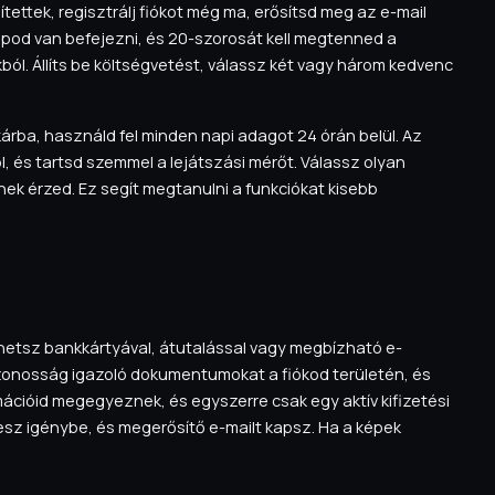
tek, regisztrálj fiókot még ma, erősítsd meg az e-mail
 napod van befejezni, és 20-szorosát kell megtenned a
ól. Állíts be költségvetést, válassz két vagy három kedvenc
rba, használd fel minden napi adagot 24 órán belül. Az
, és tartsd szemmel a lejátszási mérőt. Válassz olyan
snek érzed. Ez segít megtanulni a funkciókat kisebb
zhetsz bankkártyával, átutalással vagy megbízható e-
azonosság igazoló dokumentumokat a fiókod területén, és
mációid megegyeznek, és egyszerre csak egy aktív kifizetési
vesz igénybe, és megerősítő e-mailt kapsz. Ha a képek