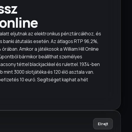
ssz
 online
alatt eljutnak az elektronikus pénztárcákhoz, és
és banki átutalás esetén. Az átlagos RTP 96,2%,
órában. Amikor a játékosok a William Hill Online
nüpontból bármikor beállíthat személyes
acsony téttel blackjackkel és rulettel. 1934-ben
b mint 3000 slotjátéka és 120 élő asztala van.
befizetés 10 euró. Segítséget kaphat a hét
Elrejt