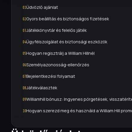
Üdvözlő ajánlat
01
Gyors beállítás és biztonságos fizetések
02
Játékkönyvtár és felelős játék
03
Ügyfélszolgálat és biztonsági eszközök
04
Hogyan regisztrálj a William Hillnél
05
Személyazonosság-ellenőrzés
06
Bejelentkezési folyamat
07
Játékválaszték
08
Williamhill bónusz: Ingyenes pörgetések, visszatérít
09
Hogyan szerezd meg és használd a William Hill prom
10
Mobil játék Androidon és iOS-en
11